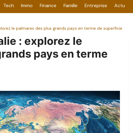
Tech
Immo
Finance
Famille
Entreprise
Actu
xplorez le palmares des plus grands pays en terme de superficie
lie : explorez le
grands pays en terme