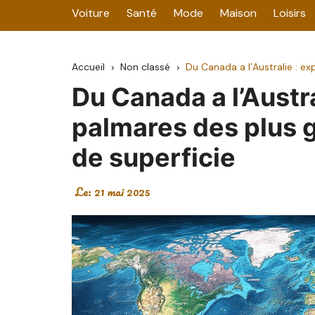
Voiture
Santé
Mode
Maison
Loisirs
Accueil
Non classé
Du Canada a l’Australie : e
Du Canada a l’Austra
palmares des plus 
de superficie
Le:
21 mai 2025