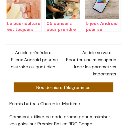
La puériculture
05 conseils
5 jeux Android
est toujours
pour prendre
pour se
utile pour
soin de votre
distraire au
accompagner
animal de
quotidien
Post
les bébés
compagnie
Article précèdent
Article suivant
navigation
5 jeux Android pour se
Ecouter une messagerie
distraire au quotidien
free : les parametres
importants
Nos derniers télégrammes
Permis bateau Charente-Maritime
Comment utiliser ce code promo pour maximiser
vos gains sur Premier Bet en RDC Congo