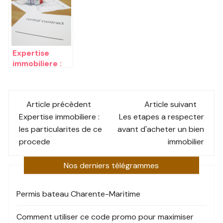
jeu en ligne
Expertise
immobiliere :
les
particularites
Post
de ce procede
Article précèdent
Article suivant
navigation
Expertise immobiliere :
Les etapes a respecter
les particularites de ce
avant d'acheter un bien
procede
immobilier
Nos derniers télégrammes
Permis bateau Charente-Maritime
Comment utiliser ce code promo pour maximiser