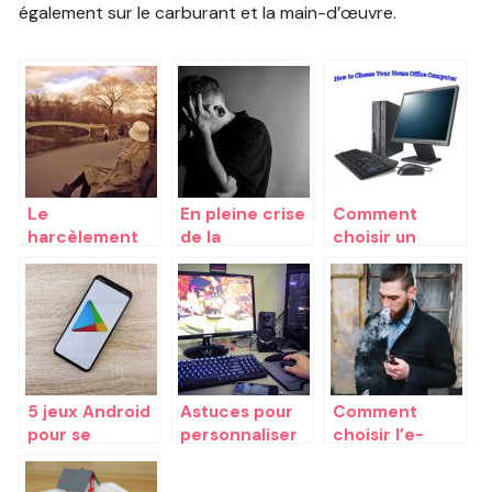
également sur le carburant et la main-d’œuvre.
Le
En pleine crise
Comment
harcèlement
de la
choisir un
et les
cinquantaine?
ordinateur en
pratiques
Comment
2020 ?
considérées
réagir?
comme tel
5 jeux Android
Astuces pour
Comment
pour se
personnaliser
choisir l’e-
distraire au
votre
liquide qui vous
quotidien
expérience de
correspond ?