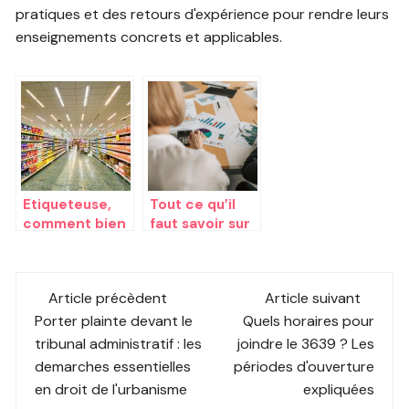
pratiques et des retours d'expérience pour rendre leurs
enseignements concrets et applicables.
Etiqueteuse,
Tout ce qu’il
comment bien
faut savoir sur
choisir parmi
l’automatisatio
toutes les
n de la
Post
possibilites ?
prospection
Article précèdent
Article suivant
commerciale
navigation
Porter plainte devant le
Quels horaires pour
tribunal administratif : les
joindre le 3639 ? Les
demarches essentielles
périodes d'ouverture
en droit de l'urbanisme
expliquées