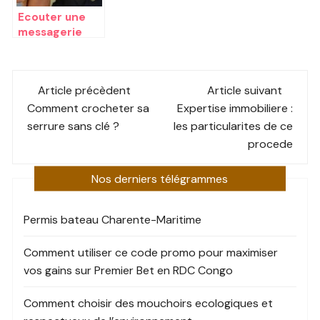
Ecouter une
messagerie
free : les
parametres
Post
importants
Article précèdent
Article suivant
navigation
Comment crocheter sa
Expertise immobiliere :
serrure sans clé ?
les particularites de ce
procede
Nos derniers télégrammes
Permis bateau Charente-Maritime
Comment utiliser ce code promo pour maximiser
vos gains sur Premier Bet en RDC Congo
Comment choisir des mouchoirs ecologiques et