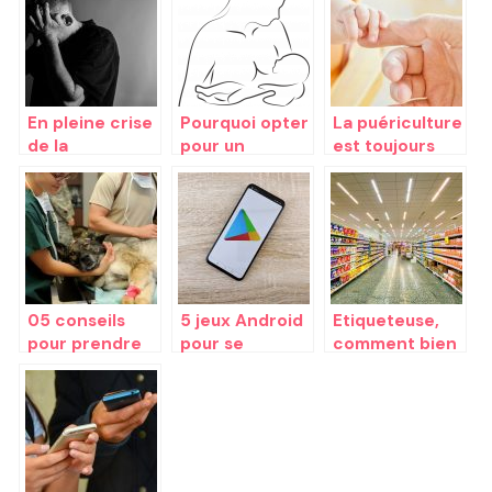
En pleine crise
Pourquoi opter
La puériculture
de la
pour un
est toujours
cinquantaine?
allaitement
utile pour
Comment
maternel ?
accompagner
réagir?
les bébés
05 conseils
5 jeux Android
Etiqueteuse,
pour prendre
pour se
comment bien
soin de votre
distraire au
choisir parmi
animal de
quotidien
toutes les
compagnie
possibilites ?